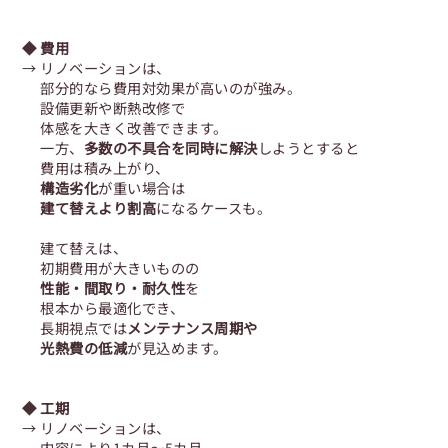
◆ 費用
→ リノベーションは、
部分的なら費用対効果が高いのが強み。
設備更新や断熱改修で
体感を大きく改善できます。
一方、
多数の不具合を同時に解決
しようとすると
費用は積み上がり、
構造劣化
が重い場合は
建て替えより割高
になるケースも。
建て替えは、
初期費用が大きいものの
性能・間取り・耐久性
を
根本から最適化でき、
長期視点では
メンテナンス周期や
光熱費の低減
が見込めます。
◆ 工期
→ リノベーションは、
内容により1カ月～5カ月。