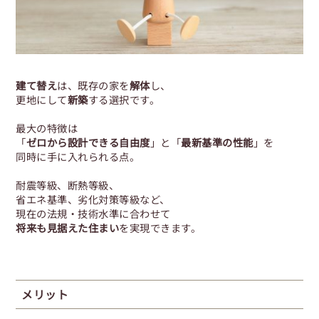
建て替え
は、既存の家を
解体
し、
更地にして
新築
する選択です。
最大の特徴は
「
ゼロから設計できる自由度
」と「
最新基準の性能
」を
同時に手に入れられる点。
耐震等級、断熱等級、
省エネ基準、劣化対策等級など、
現在の法規・技術水準に合わせて
将来も見据えた住まい
を実現できます。
メリット