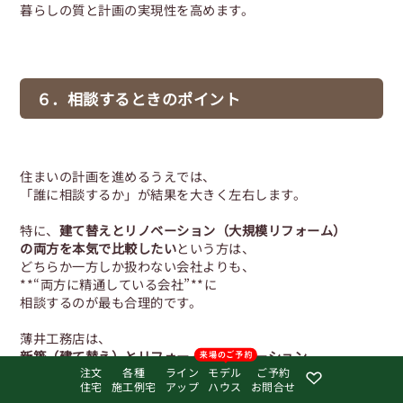
暮らしの質と計画の実現性を高めます。
６．相談するときのポイント
住まいの計画を進めるうえでは、
「誰に相談するか」が結果を大きく左右します。
特に、
建て替えとリノベーション（大規模リフォーム）
の両方を本気で比較したい
という方は、
どちらか一方しか扱わない会社よりも、
**“両方に精通している会社”**に
相談するのが最も合理的です。
薄井工務店は、
新築（建て替え）とリフォーム・リノベーション
注文
各種
ライン
モデル
ご予約
の両方を長年手がけている工務店
です。
住宅
施工例宅
アップ
ハウス
お問合せ