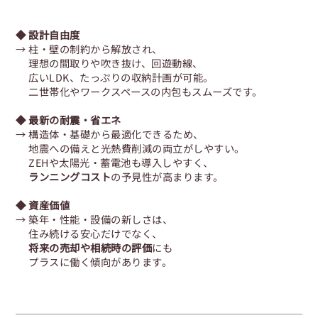
◆ 設計自由度
→ 柱・壁の制約から解放され、
理想の間取りや吹き抜け、回遊動線、
広いLDK、たっぷりの収納計画が可能。
二世帯化やワークスペースの内包もスムーズです。
◆ 最新の耐震・省エネ
→ 構造体・基礎から最適化できるため、
地震への備えと光熱費削減の両立がしやすい。
ZEHや太陽光・蓄電池も導入しやすく、
ランニングコスト
の予見性が高まります。
◆ 資産価値
→ 築年・性能・設備の新しさは、
住み続ける安心だけでなく、
将来の売却や相続時の評価
にも
プラスに働く傾向があります。