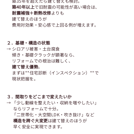
築35年を超えたら建て替えも検討。
築40年以上
で旧耐震の可能性が高い場合は、
耐震補強＋断熱改修
よりも
建て替えのほうが
費用対効果・安心感で上回る例が増えます。
２．基礎・構造の状態
→ シロアリ被害・土台腐食
傾き・基礎クラックが顕著なら、
リフォームでの根治は難しく、
建て替え優勢
。
まずは**住宅診断（インスペクション）**で
現状把握を。
３．間取りをどこまで変えたいか
→ 「少し動線を整えたい・収納を増やしたい」
ならリフォームで十分。
「二世帯化・大空間LDK・吹き抜け」など
構造を跨ぐ大変更
は建て替えのほうが
早く安全に実現できます。