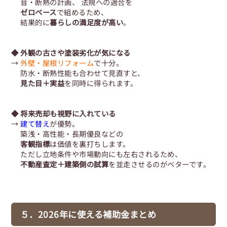
音・断熱の計画、 法規への適合を
ゼロベース
で組めるため、
結果的に
暮らしの満足度が高い
。
◆ 外観の古さや塗装劣化が気になる
→
外壁・屋根リフォーム
で十分。
防水・断熱性能も合わせて見直すと、
見た目＋実益
を同時に得られます。
◆ 将来売却も視野に入れている
→
建て替え
が優勢。
築浅・高性能・長期優良などの
客観指標
は価値を裏打ちします。
ただし立地条件や市場動向にも左右されるため、
不動産査定＋建築側の試算
を並走させるのがベターです。
５．2026年に使える補助金まとめ