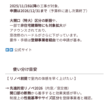
2025/11/28以降
の工事が対象、
申請は2026/12/31まで
（予算枠に達し次第終了）
大開口（特大）区分の新設
や、
一部で
非住宅建築物にも対象拡大
が
アナウンスされており、
窓改修のハードルがさらに下がっています。
要件・手順は
登録事業者経由
での申請が基本。
公式サイト
使い分け目安
【
リノベ前提
で室内の体感を早く上げたい 】
→ 先進的窓リノベ2026
（内窓／窓交換）
開口部の断熱
から着手すると効果実感が早い。
制度上の
性能基準やサイズ区分
を登録事業者と確認。