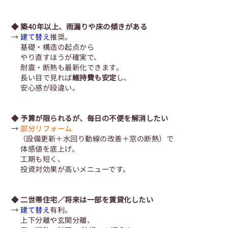
◆ 築40年以上、雨漏りや床の傾きがある
→
建て替え
推奨。
基礎・構造の起点から
やり直すほうが確実で、
耐震・断熱も最新化できます。
長い目で見れば
維持費も安定
し、
安心感が段違い。
◆ 予算が限られるが、毎日の不便を解消したい
→
部分リフォーム
（設備更新＋水回り動線の改善＋窓の断熱）で
体感値を底上げ。
工期も短く、
投資対効果が高いメニューです。
◆ 二世帯住宅／将来は一部を賃貸化したい
→
建て替え
有利。
上下分離や玄関分離、