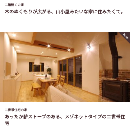
二階建ての家
木のぬくもりが広がる、山小屋みたいな家に住みたくて。
h060
二世帯住宅の家
あったか薪ストーブのある、メゾネットタイプの二世帯住
宅