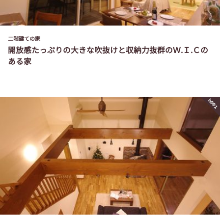
二階建ての家
開放感たっぷりの大きな吹抜けと収納力抜群のＷ.Ｉ.Ｃの
ある家
h061