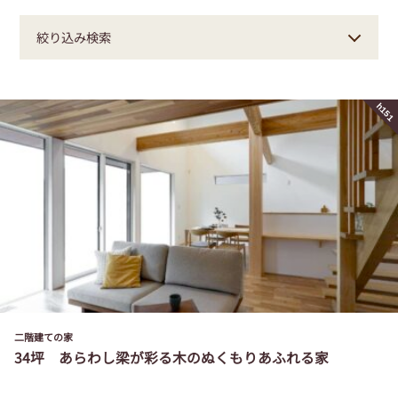
絞り込み検索
h151
二階建ての家
34坪 あらわし梁が彩る木のぬくもりあふれる家