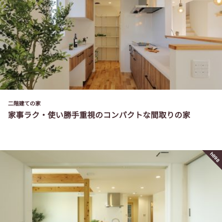
二階建ての家
家事ラク・使い勝手重視のコンパクトな間取りの家
h098