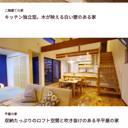
二階建ての家
キッチン独立型。木が映える白い壁のある家
h091
平屋の家
収納たっぷりのロフト空間と吹き抜けのある半平屋の家