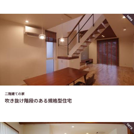
h088
二階建ての家
吹き抜け階段のある規格型住宅
h078