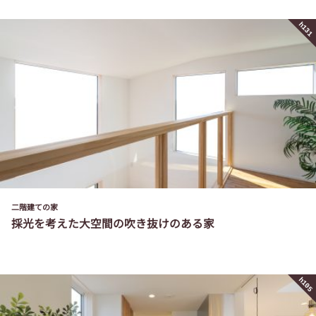
h131
二階建ての家
採光を考えた大空間の吹き抜けのある家
h105