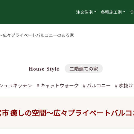
注文
住宅
各種
施工例
ラ
～広々プライベートバルコニーのある家
二階建ての家
シュラキッチン
キャットウォーク
バルコニー
吹抜け
宮市
癒しの空間～広々プライベートバルコ