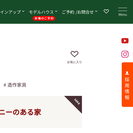
イン
アップ
モデル
ハウス
ご予約
お問合せ
お気に入り
採 用 情 報
造作家具
h068
ニーのある家