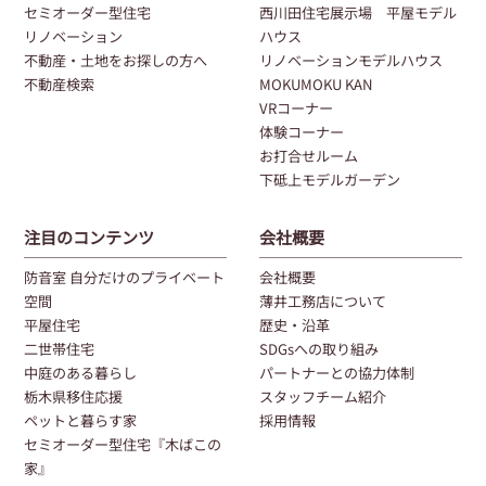
セミオーダー型住宅
西川田住宅展示場 平屋モデル
リノベーション
ハウス
不動産・土地をお探しの方へ
リノベーションモデルハウス
不動産検索
MOKUMOKU KAN
VRコーナー
体験コーナー
お打合せルーム
下砥上モデルガーデン
注目のコンテンツ
会社概要
防音室 自分だけのプライベート
会社概要
空間
薄井工務店について
平屋住宅
歴史・沿革
二世帯住宅
SDGsへの取り組み
中庭のある暮らし
パートナーとの協力体制
栃木県移住応援
スタッフチーム紹介
ペットと暮らす家
採用情報
セミオーダー型住宅『木ばこの
家』