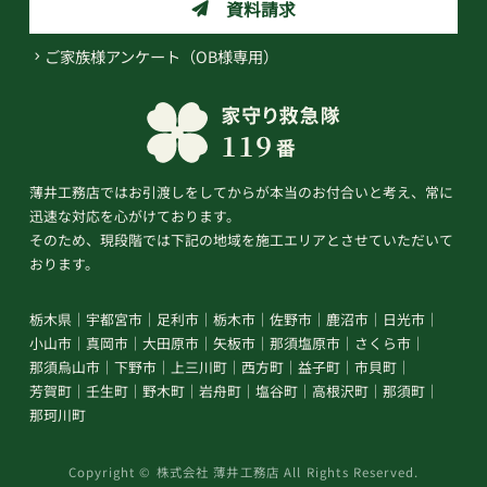
資料請求
ご家族様アンケート（OB様専用）
薄井工務店ではお引渡しをしてからが本当のお付合いと考え、常に
迅速な対応を心がけております。
そのため、現段階では下記の地域を施工エリアとさせていただいて
おります。
栃木県
宇都宮市
足利市
栃木市
佐野市
鹿沼市
日光市
小山市
真岡市
大田原市
矢板市
那須塩原市
さくら市
那須烏山市
下野市
上三川町
西方町
益子町
市貝町
芳賀町
壬生町
野木町
岩舟町
塩谷町
高根沢町
那須町
那珂川町
Copyright © 株式会社 薄井工務店 All Rights Reserved.