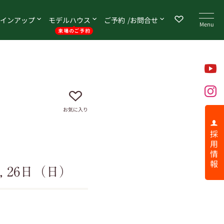
イン
アップ
モデル
ハウス
ご予約
お問合せ
お気に入り
採 用 情 報
 26日（日）