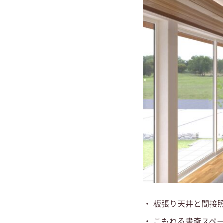
・ 板張り天井と間接
・ こもれる書斎スペ