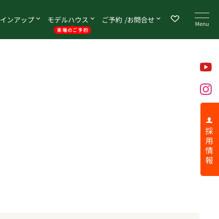
イン
アップ
モデル
ハウス
ご予約
お問合せ
採 用 情 報