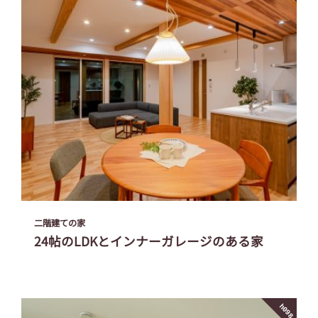
二階建ての家
24帖のLDKとインナーガレージのある家
h098