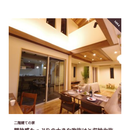
h064
二階建ての家