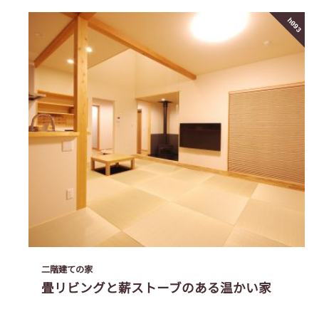
h093
二階建ての家
畳リビングと薪ストーブのある温かい家