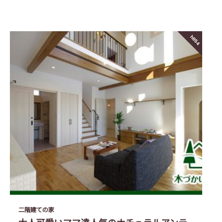
h054
二階建ての家