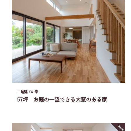
二階建ての家
57坪 お庭の一望できる大窓のある家
h120