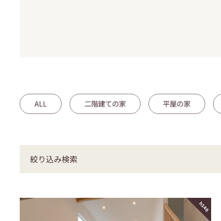
ALL
二階建ての家
平屋の家
絞り込み検索
h146