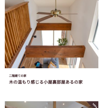
二階建ての家
木の温もり感じる小屋裏部屋あるの家
h094