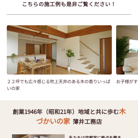
こちらの施工例も是非ご覧ください！
２２坪でも広々感じる吹上天井のある木の香りいっぱ
お子様がす
いの家
木
創業1946年（昭和21年）地域と共に歩む
づかいの家
薄井工務店
私たちは宇都宮に拠点を置き、