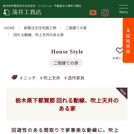
栃木県宇都宮市の注文住宅・リフォーム・不動産なら薄井工務店
HOME
新築注文住宅施工例
二階建ての家
回れる動線、吹上天井のある家
採 用 情 報
お気に入り
二階建ての家
ニッチ
吹上天井
造作家具
h123
栃木県下都賀郡
回れる動線、吹上天井の
ある家
回遊性のある間取りで家事楽な動線に。吹上