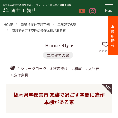
栃木県宇都宮市の注文住宅・リフォーム・不動産なら薄井工務店
HOME
新築注文住宅施工例
二階建ての家
家族で過ごす空間に造作本棚がある家
採 用 情 報
お気に入り
二階建ての家
シュークローク
吹き抜け
和室
大谷石
造作家具
h111
栃木県宇都宮市
家族で過ごす空間に造作
本棚がある家