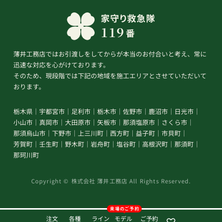
薄井工務店ではお引渡しをしてからが本当のお付合いと考え、常に
迅速な対応を心がけております。
そのため、現段階では下記の地域を施工エリアとさせていただいて
おります。
栃木県
宇都宮市
足利市
栃木市
佐野市
鹿沼市
日光市
小山市
真岡市
大田原市
矢板市
那須塩原市
さくら市
那須烏山市
下野市
上三川町
西方町
益子町
市貝町
芳賀町
壬生町
野木町
岩舟町
塩谷町
高根沢町
那須町
那珂川町
Copyright © 株式会社 薄井工務店 All Rights Reserved.
注文
各種
ライン
モデル
ご予約