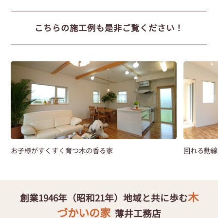
こちらの施工例も是非ご覧ください！
オ
お子様がすくすく育つ木の香る家
回れる動線
木
創業1946年（昭和21年）地域と共に歩む
づかいの家
薄井工務店