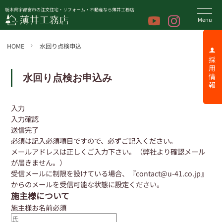
栃木県宇都宮市の注文住宅・リフォーム・不動産なら薄井工務店
HOME
水回り点検申込
採 用 情 報
水回り点検お申込み
入力
入力確認
送信完了
必須
は記入必須項目ですので、必ずご記入ください。
メールアドレスは正しくご入力下さい。（弊社より確認メール
が届きません。）
受信メールに制限を設けている場合、『contact@u-41.co.jp』
からのメールを受信可能な状態に設定ください。
施主様について
施主様お名前
必須