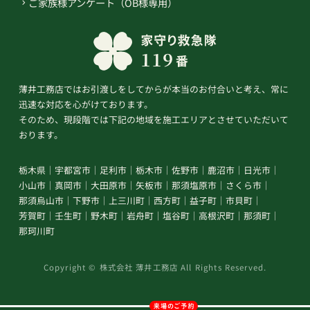
ご家族様アンケート（OB様専用）
薄井工務店ではお引渡しをしてからが本当のお付合いと考え、常に
迅速な対応を心がけております。
そのため、現段階では下記の地域を施工エリアとさせていただいて
おります。
栃木県
宇都宮市
足利市
栃木市
佐野市
鹿沼市
日光市
小山市
真岡市
大田原市
矢板市
那須塩原市
さくら市
那須烏山市
下野市
上三川町
西方町
益子町
市貝町
芳賀町
壬生町
野木町
岩舟町
塩谷町
高根沢町
那須町
那珂川町
Copyright © 株式会社 薄井工務店 All Rights Reserved.