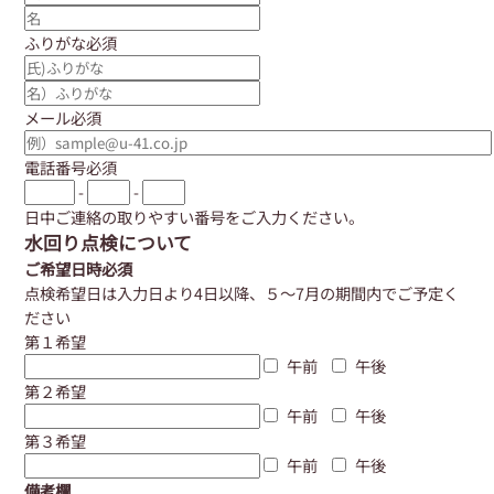
ふりがな
必須
メール
必須
電話番号
必須
-
-
日中ご連絡の取りやすい番号をご入力ください。
水回り点検について
ご希望日時
必須
点検希望日は入力日より4日以降、５〜7月の期間内でご予定く
ださい
第１希望
午前
午後
第２希望
午前
午後
第３希望
午前
午後
備考欄