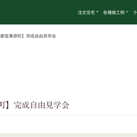
注文
住宅
各種
施工例
ラ
宇都宮東原町】完成自由見学会
町】完成自由見学会