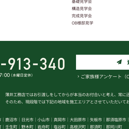
基礎見学会
構造見学会
完成見学会
OB様邸見学
ご家族様アンケート（
薄井工務店ではお引渡しをしてからが本当のお付合いと考え、常に
そのため、現段階では下記の地域を施工エリアとさせていただいて
市
鹿沼市
日光市
小山市
真岡市
大田原市
矢板市
那須塩原市
町
壬生町
野木町
岩舟町
塩谷町
高根沢町
那須町
那珂川町