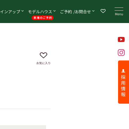
イン
アップ
モデル
ハウス
ご予約
お問合せ
お気に入り
採 用 情 報