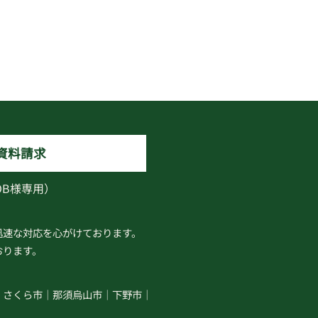
資料請求
OB様専用）
迅速な対応を心がけております。
おります。
さくら市
那須烏山市
下野市