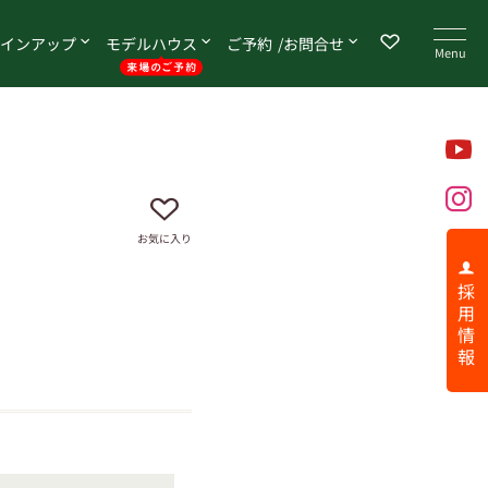
イン
アップ
モデル
ハウス
ご予約
お問合せ
お気に入り
採 用 情 報