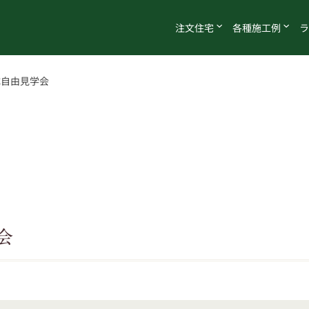
注文
住宅
各種
施工例
ラ
成自由見学会
会