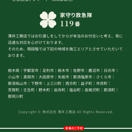
薄井工務店ではお引渡しをしてからが本当のお付合いと考え、常に
迅速な対応を心がけております。
そのため、現段階では下記の地域を施工エリアとさせていただいて
おります。
栃木県
宇都宮市
足利市
栃木市
佐野市
鹿沼市
日光市
小山市
真岡市
大田原市
矢板市
那須塩原市
さくら市
那須烏山市
下野市
上三川町
西方町
益子町
市貝町
芳賀町
壬生町
野木町
岩舟町
塩谷町
高根沢町
那須町
那珂川町
Copyright © 株式会社 薄井工務店 All Rights Reserved.