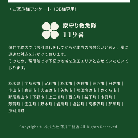
ご家族様アンケート（OB様専用）
薄井工務店ではお引渡しをしてからが本当のお付合いと考え、常に
迅速な対応を心がけております。
そのため、現段階では下記の地域を施工エリアとさせていただいて
おります。
栃木県
宇都宮市
足利市
栃木市
佐野市
鹿沼市
日光市
小山市
真岡市
大田原市
矢板市
那須塩原市
さくら市
那須烏山市
下野市
上三川町
西方町
益子町
市貝町
芳賀町
壬生町
野木町
岩舟町
塩谷町
高根沢町
那須町
那珂川町
Copyright © 株式会社 薄井工務店 All Rights Reserved.