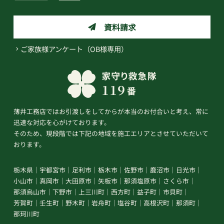
資料請求
ご家族様アンケート（OB様専用）
薄井工務店ではお引渡しをしてからが本当のお付合いと考え、常に
迅速な対応を心がけております。
そのため、現段階では下記の地域を施工エリアとさせていただいて
おります。
栃木県
宇都宮市
足利市
栃木市
佐野市
鹿沼市
日光市
小山市
真岡市
大田原市
矢板市
那須塩原市
さくら市
那須烏山市
下野市
上三川町
西方町
益子町
市貝町
芳賀町
壬生町
野木町
岩舟町
塩谷町
高根沢町
那須町
那珂川町