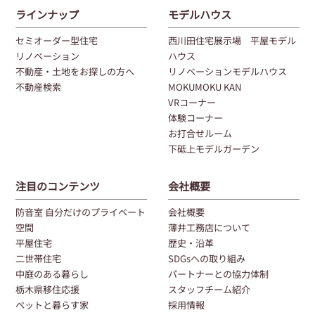
ラインナップ
モデルハウス
セミオーダー型住宅
西川田住宅展示場 平屋モデル
リノベーション
ハウス
不動産・土地をお探しの方へ
リノベーションモデルハウス
不動産検索
MOKUMOKU KAN
VRコーナー
体験コーナー
お打合せルーム
下砥上モデルガーデン
注目のコンテンツ
会社概要
防音室 自分だけのプライベート
会社概要
空間
薄井工務店について
平屋住宅
歴史・沿革
二世帯住宅
SDGsへの取り組み
中庭のある暮らし
パートナーとの協力体制
栃木県移住応援
スタッフチーム紹介
ペットと暮らす家
採用情報