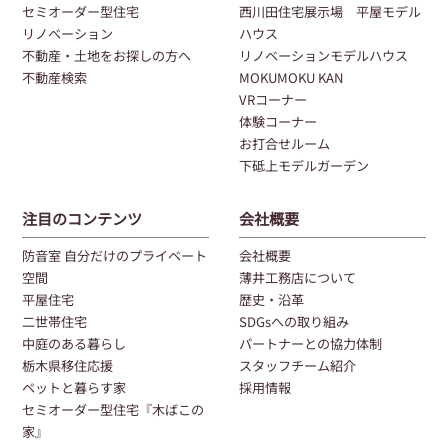
セミオーダー型住宅
西川田住宅展示場 平屋モデル
リノベーション
ハウス
不動産・土地をお探しの方へ
リノベーションモデルハウス
不動産検索
MOKUMOKU KAN
VRコーナー
体験コーナー
お打合せルーム
下砥上モデルガーデン
注目のコンテンツ
会社概要
防音室 自分だけのプライベート
会社概要
空間
薄井工務店について
平屋住宅
歴史・沿革
二世帯住宅
SDGsへの取り組み
中庭のある暮らし
パートナーとの協力体制
栃木県移住応援
スタッフチーム紹介
ペットと暮らす家
採用情報
セミオーダー型住宅『木ばこの
家』