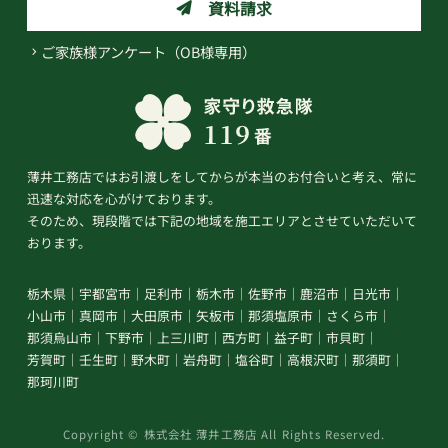
資料請求
ご家族様アンケート（OB様専用）
薄井工務店ではお引渡しをしてからが本当のお付合いと考え、常に
迅速な対応を心がけております。
そのため、現段階では下記の地域を施工エリアとさせていただいて
おります。
栃木県
宇都宮市
足利市
栃木市
佐野市
鹿沼市
日光市
小山市
真岡市
大田原市
矢板市
那須塩原市
さくら市
那須烏山市
下野市
上三川町
西方町
益子町
市貝町
芳賀町
壬生町
野木町
岩舟町
塩谷町
高根沢町
那須町
那珂川町
Copyright © 株式会社 薄井工務店 All Rights Reserved.