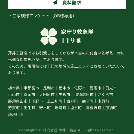
資料請求
ご家族様アンケート（OB様専用）
薄井工務店ではお引渡しをしてからが本当のお付合いと考え、常に
迅速な対応を心がけております。
そのため、現段階では下記の地域を施工エリアとさせていただいて
おります。
栃木県
宇都宮市
足利市
栃木市
佐野市
鹿沼市
日光市
小山市
真岡市
大田原市
矢板市
那須塩原市
さくら市
那須烏山市
下野市
上三川町
西方町
益子町
市貝町
芳賀町
壬生町
野木町
岩舟町
塩谷町
高根沢町
那須町
那珂川町
Copyright © 株式会社 薄井工務店 All Rights Reserved.